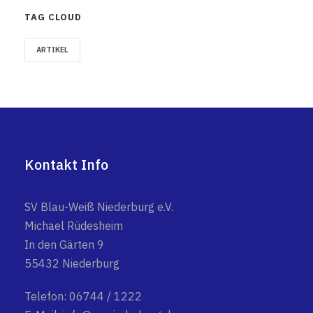
TAG CLOUD
ARTIKEL
Kontakt Info
SV Blau-Weiß Niederburg e.V.
Michael Rüdesheim
In den Gärten 9
55432 Niederburg
Telefon: 06744 / 1222