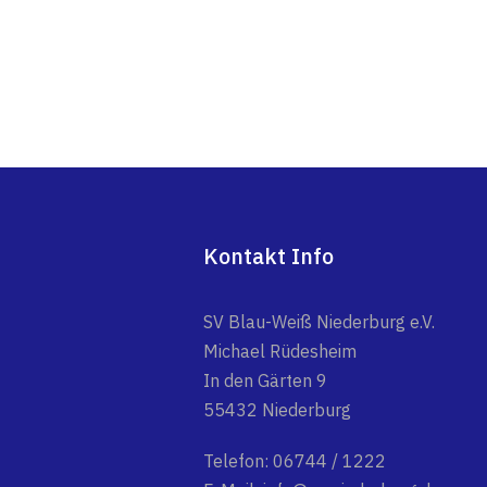
Kontakt Info
SV Blau-Weiß Niederburg e.V.
Michael Rüdesheim
In den Gärten 9
55432 Niederburg
Telefon: 06744 / 1222