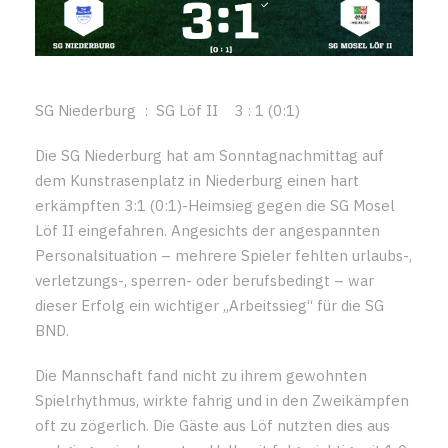
SG Niederburg : SG Löf II 3 : 1 (0:1)
Die SG Niederburg hat am Sonntagnachmittag auf
dem Kunstrasenplatz in Niederburg einen hart
erkämpften 3:1 (0:1)-Heimsieg gegen die SG Mosel
Löf II eingefahren. Angesichts der angespannten
Personalsituation – mehrere Spieler fehlten urlaubs-,
verletzungs-, sperren- oder berufsbedingt – war
dieser Erfolg ein wichtiger „Arbeitssieg“ für die SG
BND.
Die Mannschaft fand nicht zu ihrem gewohnten
Spielrhythmus, wirkte fahrig und in den Zweikämpfen
oft zu zögerlich. Die Gäste aus Löf nutzten dies aus