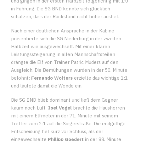
und gingen in der ersten Halbzeit folgerichtig mit 1:0
in Führung. Die SG BND konnte sich glücklich
schätzen, dass der Rückstand nicht höher ausfiel.
Nach einer deutlichen Ansprache in der Kabine
präsentierte sich die SG Niederburg in der zweiten
Halbzeit wie ausgewechselt. Mit einer klaren
Leistungssteigerung in allen Mannschaftsteilen
drängte die Elf von Trainer Patric Muders auf den
Ausgleich. Die Bemühungen wurden in der 50. Minute
belohnt:
Fernando Wolters
erzielte das wichtige 1:1
und läutete damit die Wende ein.
Die SG BND blieb dominant und ließ dem Gegner
kaum noch Luft.
Joel Vogel
brachte die Hausherren
mit einem Elfmeter in der 71. Minute mit seinem
Treffer zum 2:1 auf die Siegerstraße. Die endgültige
Entscheidung fiel kurz vor Schluss, als der
eingewechselte
Philipp Goedert
in der 88. Minute