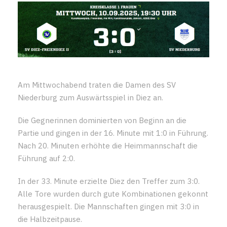
Am Mittwochabend traten die Damen des SV
Niederburg zum Auswärtsspiel in Diez an.
Die Gegnerinnen dominierten von Beginn an die
Partie und gingen in der 16. Minute mit 1:0 in Führung.
Nach 20. Minuten erhöhte die Heimmannschaft die
Führung auf 2:0.
In der 33. Minute erzielte Diez den Treffer zum 3:0.
Alle Tore wurden durch gute Kombinationen gekonnt
herausgespielt. Die Mannschaften gingen mit 3:0 in
die Halbzeitpause.